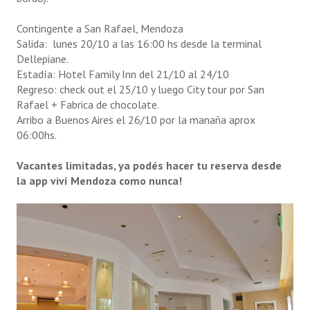
Audífonos
Contingente a San Rafael, Mendoza
Salida: lunes 20/10 a las 16:00 hs desde la terminal
Odontología
Dellepiane.
Estadía: Hotel Family Inn del 21/10 al 24/10
Opticas
Regreso: check out el 25/10 y luego City tour por San
Rafael + Fabrica de chocolate.
Ortopedias
Arribo a Buenos Aires el 26/10 por la manaña aprox
06:00hs.
CONTACTO
Vacantes limitadas, ya podés hacer tu reserva desde
TURISMO
la app viví Mendoza como nunca!
Hoteles
Cabañas
Campos recreativos
Inscripción on-line