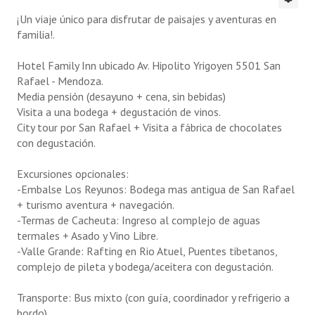
FAQ
¡Un viaje único para disfrutar de paisajes y aventuras en
familia!.
Autoridades
Hotel Family Inn ubicado Av. Hipolito Yrigoyen 5501 San
Novedades
Rafael - Mendoza.
Media pensión (desayuno + cena, sin bebidas)
Galería de videos
Visita a una bodega + degustación de vinos.
City tour por San Rafael + Visita a fábrica de chocolates
Información general
con degustación.
Reseña histórica
Excursiones opcionales:
la 15 D
-Embalse Los Reyunos: Bodega mas antigua de San Rafael
+ turismo aventura + navegación.
Contáctenos
-Termas de Cacheuta: Ingreso al complejo de aguas
termales + Asado y Vino Libre.
BENEFICIOS MÉDICOS
-Valle Grande: Rafting en Rio Atuel, Puentes tibetanos,
complejo de pileta y bodega/aceitera con degustación.
Emergencias médicas a domicilio
Transporte: Bus mixto (con guía, coordinador y refrigerio a
Descuentos en farmacia
bordo).