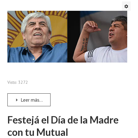
Audífonos
Odontología
Opticas
Ortopedias
CONTACTO
TURISMO
Visto: 3272
Hoteles
Leer más...
Cabañas
Campos recreativos
Festejá el Día de la Madre
con tu Mutual
Inscripción on-line